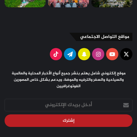
مواقع التواصل الاجتماعي
X
يوتيوب
انستقرام
سناب
تيلقرام
‫TikTok
تشات
موقع إلكتروني شامل يهتم بنشر جميع أنواع الأخبار المحلية والعالمية
والسياحية والسفر والترفيه والموضة، ويدعم بشكل خاص المصورين
الفوتوغرافيين
أدخل
بريدك
الإلكتروني