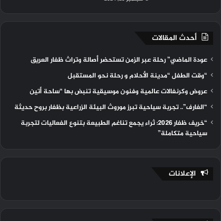
أحدث المقالات
عودة الماضي” رحلة عبر الزمن تستحضر أصالة وتراث ظفار العريق
“وقت الطفل “مدينة الأحلام و رحلة نحو المستقبل
عروض وكرنفالات عالمية وفنون موسيقية تنبض بها “ساحة أتين
“الغارف”.. تجربة سياحية تبرز موروث البيئة الزراعية بظفار بروح حديثة
“خريف ظفار 2026: ثراء يجمع تناغم الطبيعة بتنوع الفعاليات لتجربة
سياحية متكاملة”
الإعلانات