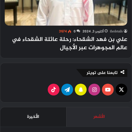
thedetails
أكتوبر 3, 2024
0
3٬674
علي بن فهد الشقحاء: رحلة عائلة الشقحاء في
عالم المجوهرات عبر الأجيال
تابعنا على تويتر
X
ي
ا
س
ت
و
ن
ن
ي
T
ت
س
ا
ل
i
الأشهر
الأخيرة
ي
ت
ب
ق
k