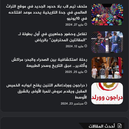
ا
ا
م
k
متحف تيم لاب بلا حدود الجديد في موقع التراث
العالمي في جدة التاريخية يحدد موعد افتتاحه
م
ت
في 10يونيو
مايو 27, 2024
تفاعل وحضور جماهيري في أول بطولة لـ
“المقاتلين المحترفين” بالرياض
مايو 12, 2024
رحلة استكشافية بين الصحراء والبحر: مراكش
وأكادير… عبق التاريخ وسحر الطبيعة
مايو 25, 2025
( دراجون وورلد)عالم التنين يفتح ابوابه الخميس
المقبل ويقدم عروض للمرة الأولى بالشرق
الأوسط
سبتمبر 23, 2024
أحدث المقالات