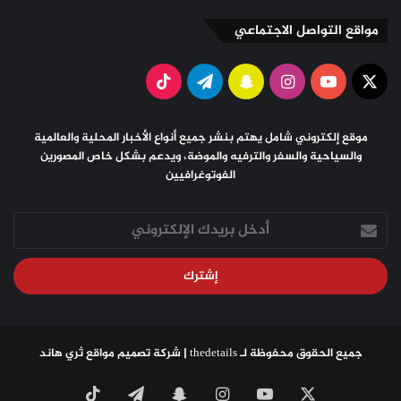
مواقع التواصل الاجتماعي
X
يوتيوب
انستقرام
سناب
تيلقرام
‫TikTok
تشات
موقع إلكتروني شامل يهتم بنشر جميع أنواع الأخبار المحلية والعالمية
والسياحية والسفر والترفيه والموضة، ويدعم بشكل خاص المصورين
الفوتوغرافيين
أدخل
بريدك
الإلكتروني
جميع الحقوق محفوظة لـ thedetails |
شركة تصميم مواقع
ثري هاند
X
يوتيوب
انستقرام
سناب
تيلقرام
‫TikTok