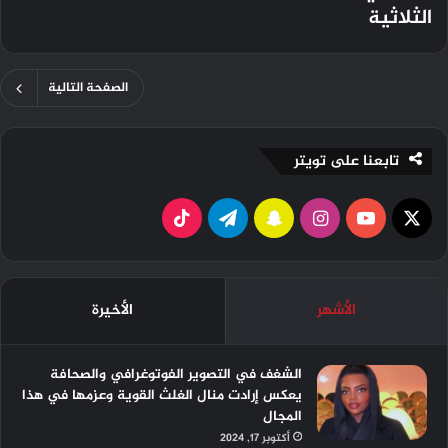
الثلاثية
الصفحة التالية
تابعنا على تويتر
X
ي
ا
س
ت
و
ن
ن
ي
T
ت
س
ا
ل
i
الأشهر
الأخيرة
ي
ت
ب
ق
k
و
ق
ت
ر
T
الشغف في التصوير الفوتوغرافي والصحافة
يعكس إرادت منال الغلث القوية وعزمها في هذا
ب
ر
ش
ا
o
المجال
أكتوبر 17, 2024