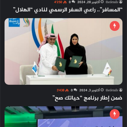
thedetails
أكتوبر 28, 2024
0
4٬250
“المسافر”.. راعي السفر الرسمي لنادي “الهلال”
thedetails
أكتوبر 3, 2024
0
3٬438
ضمن إطار برنامج “حياتك صح”