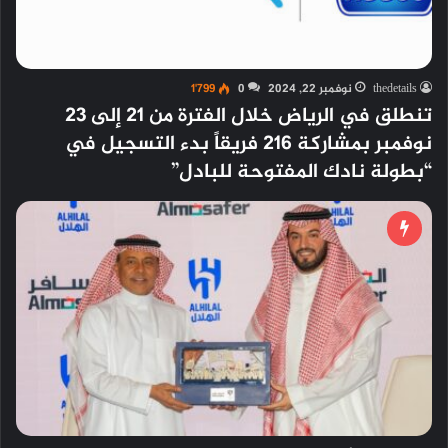
thedetails
نوفمبر 22, 2024
0
1٬799
تنطلق في الرياض خلال الفترة من 21 إلى 23
نوفمبر بمشاركة 216 فريقاً بدء التسجيل في
“بطولة نادك المفتوحة للبادل”