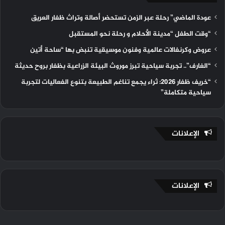
عودة الماضي” رحلة عبر الزمن تستحضر أصالة وتراث ظفار العريق
“وقت الطفل “مدينة الأحلام و رحلة نحو المستقبل
عروض وكرنفالات عالمية وفنون موسيقية تنبض بها “ساحة أتين
“الغارف”.. تجربة سياحية تبرز موروث البيئة الزراعية بظفار بروح حديثة
“خريف ظفار 2026: ثراء يجمع تناغم الطبيعة بتنوع الفعاليات لتجربة
سياحية متكاملة”
الإعلانات
الإعلانات