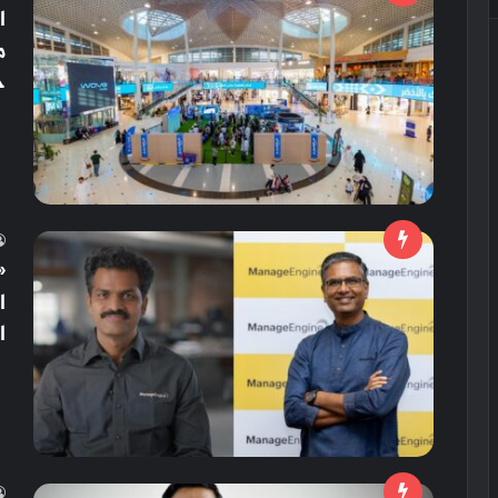
ا
حت
«
ا
ا