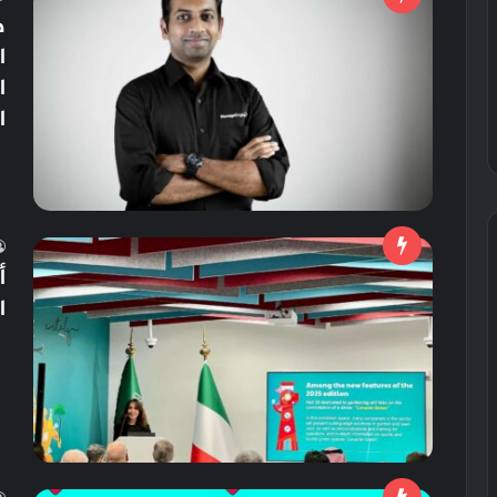
ض
ا
ا
أ
ال