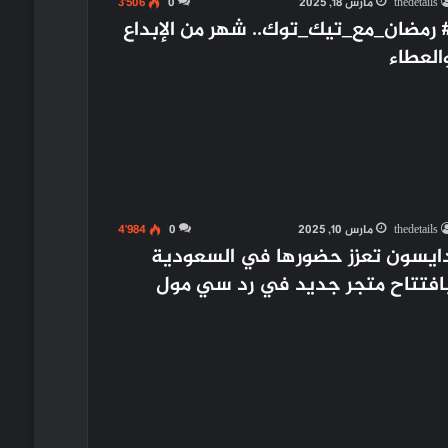
thedetails
مارس 18, 2025
0
3٬506
 رمضان_مع_تيك_توك.. شهر من الإبداع
العطاء
thedetails
مارس 10, 2025
0
4٬984
ايسون تعزز حضورها في السعودية
افتتاح متجر جديد في رد سي مول