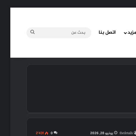
مزيد
اتصل بنا
بحث
عن
thedetails
يونيو 28, 2026
0
2٬431