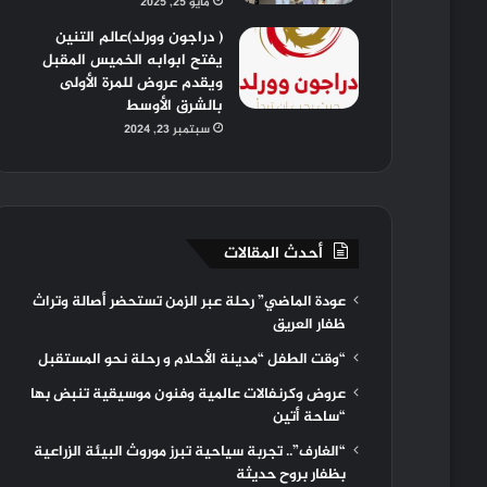
مايو 25, 2025
( دراجون وورلد)عالم التنين
يفتح ابوابه الخميس المقبل
ويقدم عروض للمرة الأولى
بالشرق الأوسط
سبتمبر 23, 2024
أحدث المقالات
عودة الماضي” رحلة عبر الزمن تستحضر أصالة وتراث
ظفار العريق
“وقت الطفل “مدينة الأحلام و رحلة نحو المستقبل
عروض وكرنفالات عالمية وفنون موسيقية تنبض بها
“ساحة أتين
“الغارف”.. تجربة سياحية تبرز موروث البيئة الزراعية
بظفار بروح حديثة