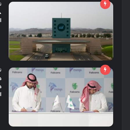
ج
ا
م
م
ا