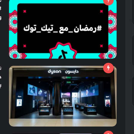
#
و
د
ب