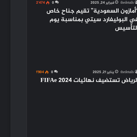
thedetails
فبراير 24, 2025
0
2٬474
أمازون السعودية” تقيم جناح خاص
ي البوليفارد سيتي بمناسبة يوم
لتأسيس
thedetails
يناير 21, 2025
0
1٬904
لرياض تستضيف نهائيات FIFAe 2024