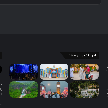
اخر الاخبار المضافة
مو
وا
ال
أد