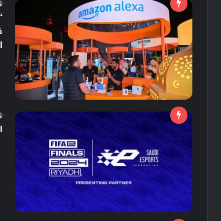
“
ف
ا
ا