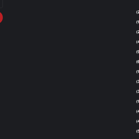
بر
ال