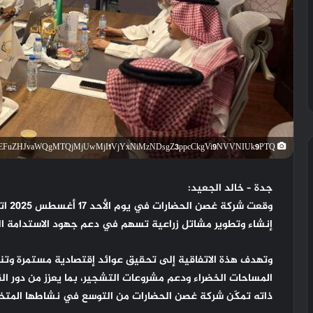
Ck0KS1NuYXBjaGF0LzEzLjU0LjAuNTcgKFRFQ05PIEtMOGg7IEFuZHJvaWQgMTQjMjUwMjI1VjYxNiMzNDsgZ3ppcCkgVi9NVVNIUk9PTQ==
جدة – خالد الجعيد:
وقعت 
إنشاء وتطوير مشاتل زراعية تسهم في دعم جهود الاستدامة البيئ
وتهدف هذة الاتفاقية إلى تحقيق عوائد إقتصادية مستمرة و
المساحات الخضراء ودعم مشروعات التشجير، بما يعزز من دور ا
ذاته تمكّن شركة غصن الحضارات من التوسع في نشاطها المتخصص