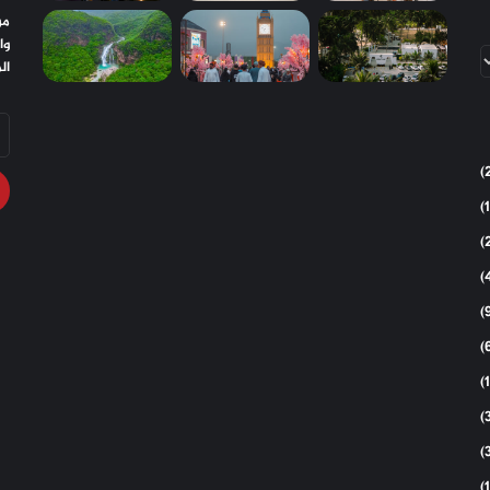
مو
وا
ال
أد
بر
ال