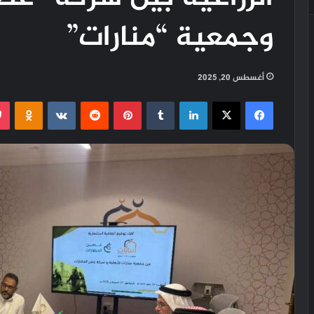
وجمعية “منارات”
أغسطس 20, 2025
فيسبوك
X
لينكدإن
‏Tumblr
بينتيريست
‏Reddit
‏VKontakte
Odnoklassniki