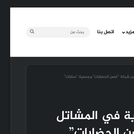
مزيد
اتصل بنا
بحث
عن
بين شركة “غصن الحضارات” وجمعية “منارات”
ية في المشاتل
ن الحضارات”