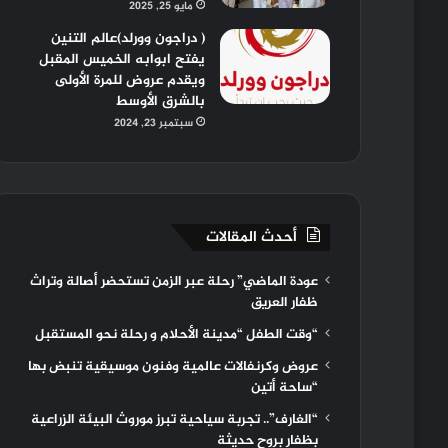
مايو 25, 2025
( دراجون وورلد)عالم التنين
يفتح ابوابه الخميس المقبل
ويقدم عروض للمرة الأولى
بالشرق الأوسط
سبتمبر 23, 2024
أحدث المقالات
عودة الماضي” رحلة عبر الزمن تستحضر أصالة وتراث
ظفار العريق
“وقت الطفل “مدينة الأحلام و رحلة نحو المستقبل
عروض وكرنفالات عالمية وفنون موسيقية تنبض بها
“ساحة أتين
“الغارف”.. تجربة سياحية تبرز موروث البيئة الزراعية
بظفار بروح حديثة