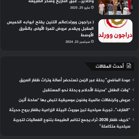
وأكادير… عبق التاريخ وسحر الطبيعة
مايو 25, 2025
( دراجون وورلد)عالم التنين يفتح ابوابه الخميس
المقبل ويقدم عروض للمرة الأولى بالشرق
الأوسط
سبتمبر 23, 2024
أحدث المقالات
عودة الماضي” رحلة عبر الزمن تستحضر أصالة وتراث ظفار العريق
“وقت الطفل “مدينة الأحلام و رحلة نحو المستقبل
عروض وكرنفالات عالمية وفنون موسيقية تنبض بها “ساحة أتين
“الغارف”.. تجربة سياحية تبرز موروث البيئة الزراعية بظفار بروح حديثة
“خريف ظفار 2026: ثراء يجمع تناغم الطبيعة بتنوع الفعاليات لتجربة
سياحية متكاملة”