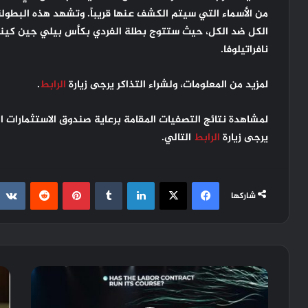
من الأسماء التي سيتم الكشف عنها قريباً. وتشهد هذه البطو
الكل ضد الكل، حيث ستتوج بطلة الفردي بكأس بيلي جين كين
نافراتيلوفا
.
لمزيد من المعلومات، ولشراء التذاكر يرجى زيارة
الرابط
.
لمشاهدة نتائج التصفيات المقامة برعاية صندوق الاستثمارات ا
يرجى زيارة
الرابط
التالي.
فيسبوك
X
لينكدإن
‏Tumblr
بينتيريست
‏Reddit
شاركها