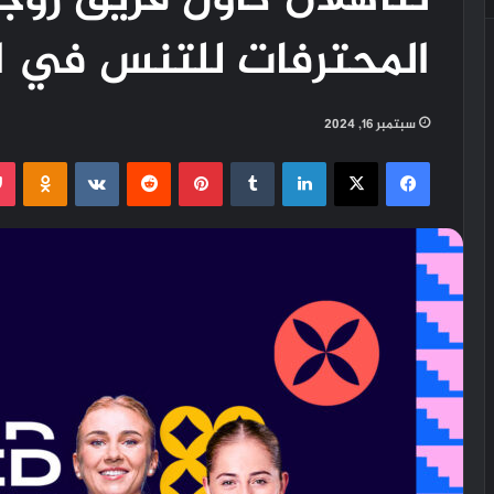
تتأهلان كأول فريق زوج
المحترفات للتنس في ا
سبتمبر 16, 2024
فيسبوك
X
لينكدإن
‏Tumblr
بينتيريست
‏Reddit
‏VKontakte
Odnoklassniki