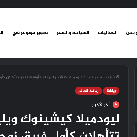
 نحن
الفعاليات
السياحه والسفر
تصوير فوتوغرافي
ال
الرئيسية
/
رياضة
/
ليودميلا كيشينوك ويلينا أوستابينكو تتأهلان كأ
رياضة
رياضة العالم
أخر الأخبار
ليودميلا كيشينوك ويلي