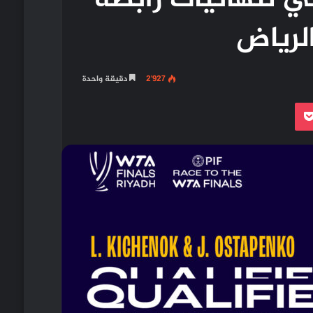
ي لنهائيات رابطة
لرياض
2٬927
دقيقة واحدة
بوكيت