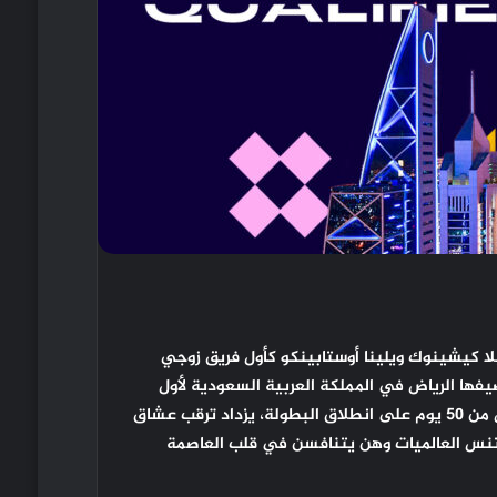
لا كيشينوك ويلينا أوستابينكو كأول فريق زوجي
فها الرياض في المملكة العربية السعودية لأول
ومع تبقي أقل من 50 يوم على انطلاق البطولة، يزداد ترقب عشاق
التنس العالميات وهن يتنافسن في قلب العاصمة