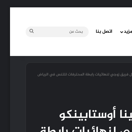
مزيد
اتصل بنا
بحث
عن
ول فريق زوجي لنهائيات رابطة المحترفات للتنس في الرياض
نا أوستابينكو