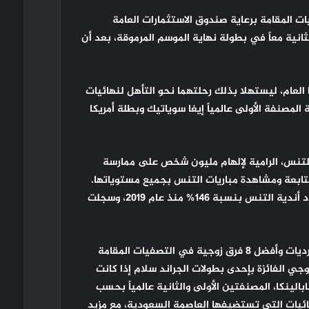
يات المقامة برعاية صندوق الاستثمارات العامة
انية معاً في بطولة نهاية الموسم المرموقة، بعد أن
العام، ليستهلا بذلك رحلتهما نحو التأهل لنهائيات
مصنفة الأولى عالمياً إيغا سوياتيك وبطلة أمريكا
 للتنس، الرامية لإلهام مليون شخص على ممارسة
ير فرص اللعب والمتابعة ومشاهدة مباريات التنس بجميع مستوياتها.
 أندية التنس بنسبة 146
%
منذ عام 2019، وسجلت
وتضم نهائيات رابطة المحترفات للتنس 2024 أفضل 8 لاعبات فرديات وأفضل 8 فرق زوجية في التصفيات المقامة
وجي الفائزة بإحدى بطولات الجراند سلام إذا كانت
أرينا سابالينكا، المصنفتين الأولى والثانية عالمياً بحسب
ئيات التي تستضيفها العاصمة السعودية، مع مزيد