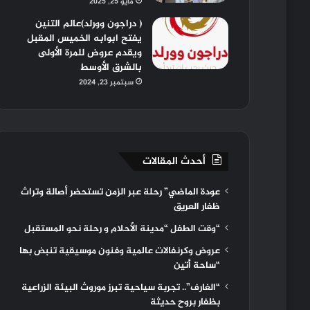
مايو 25, 2025
( دراجون وورلد)عالم التنين
يفتح ابوابه الخميس المقبل
ويقدم عروض للمرة الأولى
بالشرق الأوسط
سبتمبر 23, 2024
أحدث المقالات
عودة الماضي” رحلة عبر الزمن تستحضر أصالة وتراث
ظفار العريق
“وقت الطفل “مدينة الأحلام و رحلة نحو المستقبل
عروض وكرنفالات عالمية وفنون موسيقية تنبض بها
“ساحة أتين
“الغارف”.. تجربة سياحية تبرز موروث البيئة الزراعية
بظفار بروح حديثة