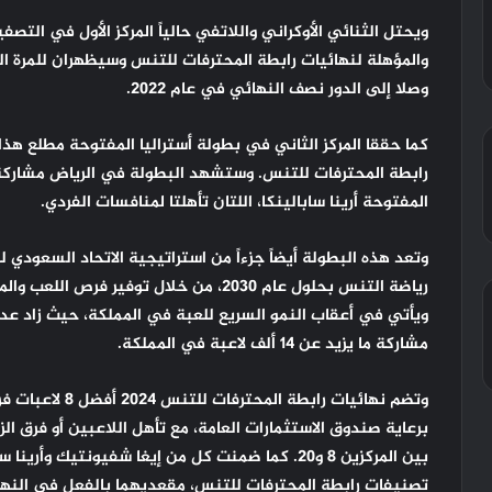
ويحتل الثنائي الأوكراني واللاتفي حالياً المركز الأول في التصف
والمؤهلة لنهائيات رابطة المحترفات للتنس وسيظهران للمرة الث
وصلا إلى الدور نصف النهائي في عام 2022.
كما حققا المركز الثاني في بطولة أستراليا المفتوحة مطلع
هذا
رابطة المحترفات للتنس. وستشهد البطولة في الرياض مشاركة ال
المفتوحة أرينا سابالينكا، اللتان تأهلتا لمنافسات الفردي
.
وتعد هذه البطولة أيضاً جزءاً من استراتيجية الاتحاد السعودي
رياضة التنس بحلول عام 2030، من خلال توف
ويأتي في أعقاب النمو السريع
للعبة في المملكة
، حيث زاد عدد
مشاركة ما يزيد عن 14 ألف لاعبة في المملكة
.
برعاية صندوق الاستثمارات العامة، مع تأهل اللاعبين أو فرق الز
بين المركزين 8 و20. كما ضمنت كل من إيغا شفيونتيك و
تصنيفات رابطة المحترفات للتنس، مقعديهما بالفعل في النها